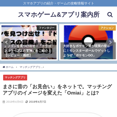
スマホアプリの紹介・ゲームの攻略情報サイト
スマホゲーム&アプリ案内所
アクション
シミュレーション
大好きなポケモン達が現実の世界
スマホで社長業を疑似体験でき
に！モンスターボールでゲットし
る！『おねがい社長！』をご紹
ようぜ「ポケモンGO」
介！【レビュー・感想】
2019年3月28日
2021年1月26日
ホーム
マッチングアプリ
まさに昔の「お見合い」をネットで。マッチングアプリのイメ
マッチングアプリ
まさに昔の「お見合い」をネットで。マッチング
アプリのイメージを変えた「Omiai」とは?
2019年4月6日
2019年4月7日