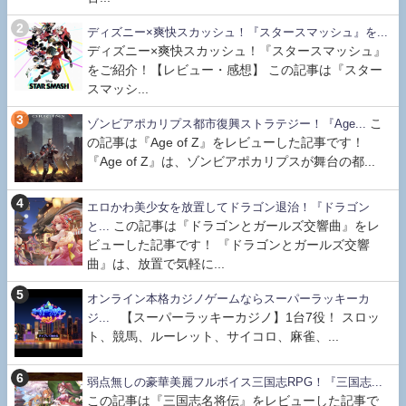
ディズニー×爽快スカッシュ！『スタースマッシュ』を...
ディズニー×爽快スカッシュ！『スタースマッシュ』
をご紹介！【レビュー・感想】 この記事は『スター
スマッシ...
こ
ゾンビアポカリプス都市復興ストラテジー！『Age...
の記事は『Age of Z』をレビューした記事です！
『Age of Z』は、ゾンビアポカリプスが舞台の都...
エロかわ美少女を放置してドラゴン退治！『ドラゴン
この記事は『ドラゴンとガールズ交響曲』をレ
と...
ビューした記事です！ 『ドラゴンとガールズ交響
曲』は、放置で気軽に...
オンライン本格カジノゲームならスーパーラッキーカ
【スーパーラッキーカジノ】1台7役！ スロッ
ジ...
ト、競馬、ルーレット、サイコロ、麻雀、...
弱点無しの豪華美麗フルボイス三国志RPG！『三国志...
この記事は『三国志名将伝』をレビューした記事で