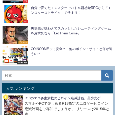
RPG
自分で育てたモンスターでバトル新感覚RPGなら「モ
ンスターストライク」で決まり！
RPG
爽快感が味わえてスカッとしたシューティングゲーム
をお求めなら「Let Them Come」
アクション
COINCOMEって安全？ 他のポイントサイトと何が違
うの？
その他、無料
人気ランキング
R18のエロ要素満載のヒロイン絶滅計画、美少女ゲー...
スマホやPCで楽しめるR18指定のエロゲーヒロイン
絶滅計画をご存知でしょうか、 リリースは2015年と
古...