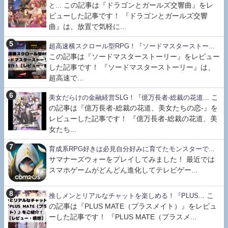
この記事は『ドラゴンとガールズ交響曲』をレ
と...
ビューした記事です！ 『ドラゴンとガールズ交響
曲』は、放置で気軽に...
超高速横スクロール型RPG！『ソードマスターストー...
この記事は『ソードマスターストーリー』をレビュー
した記事です！ 『ソードマスターストーリー』は、
超高速で...
こ
美女だらけの金融経営SLG！『億万長者-総裁の花道...
の記事は『億万長者-総裁の花道、美女たちの恋-』を
レビューした記事です！ 『億万長者-総裁の花道、美
女たち...
育成系RPG好きは必見自分好みに育てたモンスターで...
サマナーズウォーをプレイしてみました！ 最近では
スマホゲームがどんどん進化してテレビゲー...
こ
推しメンとリアルなチャットを楽しめる！『PLUS...
の記事は『PLUS MATE（プラスメイト）』をレビュ
ーした記事です！ 『PLUS MATE（プラスメ...