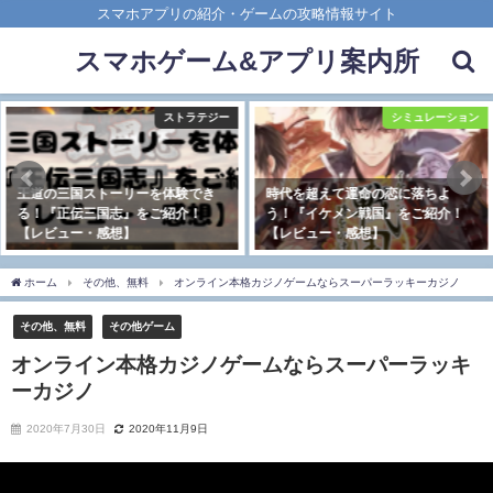
スマホアプリの紹介・ゲームの攻略情報サイト
スマホゲーム&アプリ案内所
シミュレーション
シミュレーション
時代を超えて運命の恋に落ちよ
本格シミュレーションRPG『FFBE
う！『イケメン戦国』をご紹介！
幻影戦争 WAR OF THE VISIONS』
【レビュー・感想】
をご紹介！【レビュー・感想】
2021年4月25日
2020年3月1日
ホーム
その他、無料
オンライン本格カジノゲームならスーパーラッキーカジノ
その他、無料
その他ゲーム
オンライン本格カジノゲームならスーパーラッキ
ーカジノ
2020年7月30日
2020年11月9日