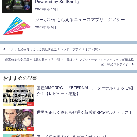
Powered by SoftBank」
2020年5月19日
クーポンがもらえるニュースアプリ！グノシー
2020年3月5日
ユルッと始まるもふもふ異世界生活！レッド：プライドオブエデン
銀翼の美少女兵器と世界を救え！ 引っ張って離すスリングシューティングアクションが超本格
的！戦姫ストライク
おすすめの記事
国産MMORPG！『ETERNAL（エターナル）』をご紹
介！【レビュー・感想】
RPG
世界を正しく終わらせ導く新感覚RPGアルカ・ラスト
RPG
アニメ映画風のパズルゲームが大ハマり