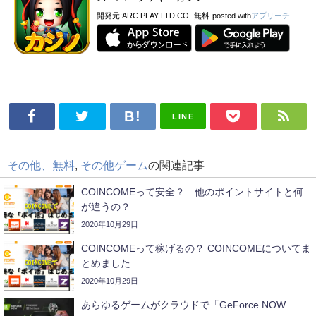
開発元:
ARC PLAY LTD CO.
無料
posted with
アプリーチ
LINE
その他、無料
,
その他ゲーム
の関連記事
COINCOMEって安全？ 他のポイントサイトと何
が違うの？
2020年10月29日
COINCOMEって稼げるの？ COINCOMEについてま
とめました
2020年10月29日
あらゆるゲームがクラウドで「GeForce NOW