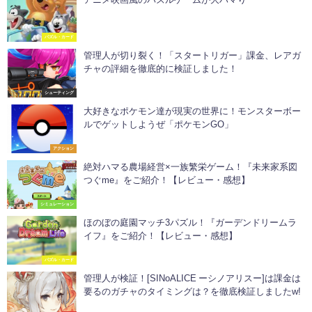
パズル・カード
管理人が切り裂く！「スタートリガー」課金、レアガ
チャの評細を徹底的に検証しました！
シューティング
大好きなポケモン達が現実の世界に！モンスターボー
ルでゲットしようぜ「ポケモンGO」
アクション
絶対ハマる農場経営×一族繁栄ゲーム！『未来家系図
つぐme』をご紹介！【レビュー・感想】
シミュレーション
ほのぼの庭園マッチ3パズル！『ガーデンドリームラ
イフ』をご紹介！【レビュー・感想】
パズル・カード
管理人が検証！[SINoALICE ーシノアリスー]は課金は
要るのガチャのタイミングは？を徹底検証しましたw!