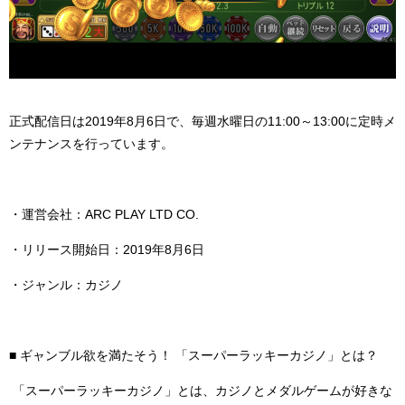
正式配信日は
2019
年
8
月
6
日で、毎週水曜日の
11:00
～
13:00
に定時メ
ンテナンスを行っています。
・運営会社：
ARC PLAY LTD CO.
・リリース開始日：
2019
年
8
月
6
日
・ジャンル：カジノ
■
ギャンブル欲を満たそう！ 「スーパーラッキーカジノ」とは？
「スーパーラッキーカジノ」とは、カジノとメダルゲームが好きな