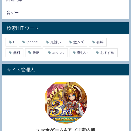
音ゲー
検索HIT ワード
i
iphone
鬼難い
激ムズ
有料
無料
攻略
android
難しい
おすすめ
サイト管理人
スマホゲーム&アプリ案内所