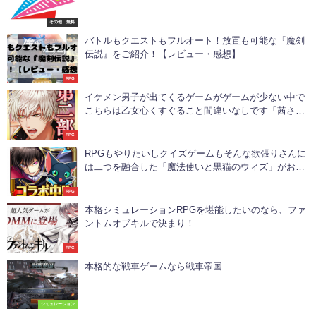
その他、無料
バトルもクエストもフルオート！放置も可能な『魔剣
伝説』をご紹介！【レビュー・感想】
RPG
イケメン男子が出てくるゲームがゲームが少ない中で
こちらは乙女心くすぐること間違いなしです「茜さす
セカイでキミと詠う」
RPG
RPGもやりたいしクイズゲームもそんな欲張りさんに
は二つを融合した「魔法使いと黒猫のウィズ」がおす
すめ
RPG
本格シミュレーションRPGを堪能したいのなら、ファ
ントムオブキルで決まり！
RPG
本格的な戦車ゲームなら戦車帝国
シミュレーション