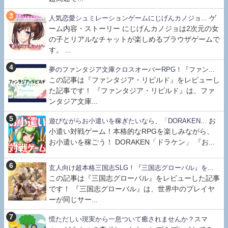
ゲ
人気恋愛シュミレーションゲームにじげんカノジョ...
ーム内容・ストーリー にじげんカノジョは2次元の女
の子とリアルなチャットが楽しめるブラウザゲームで
す。 ...
夢のファンタジア文庫クロスオーバーRPG！『ファン...
この記事は『ファンタジア・リビルド』をレビューし
た記事です！ 『ファンタジア・リビルド』は、ファ
ンタジア文庫...
お
遊びながらお小遣いを稼ぎたいなら、「DORAKEN...
小遣い対戦ゲーム！本格的なRPGを楽しみながら、
お小遣いを稼ごう！ DORAKEN「ドラケン」 『お...
玄人向け超本格三国志SLG！『三国志グローバル』を...
この記事は『三国志グローバル』をレビューした記事
です！ 『三国志グローバル』は、世界中のプレイヤ
ーが同じサー...
慌ただしい現実から一息ついて癒されませんか？スマ