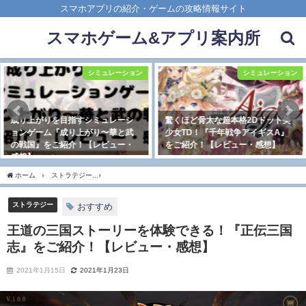
スマホアプリの紹介・ゲームの攻略情報サイト
スマホゲーム&アプリ案内所
シミュレーション
RPG
驚くほど骨太な超本格2Dドット美
ぼっち勇者の放置系学園RPG！
少女TD！『千年戦争アイギスA』
『勇者「入部させてくださ
をご紹介！【レビュー・感想】
い…」』をご紹介！【レビュー・
感想】
2021年4月25日
2021年4月25日
ホーム
ストラテジー
王道の三国ストーリーを体験できる！『正伝三国志』をご紹介
ストラテジー
おすすめ
王道の三国ストーリーを体験できる！『正伝三国
志』をご紹介！【レビュー・感想】
2021年1月15日
2021年1月23日