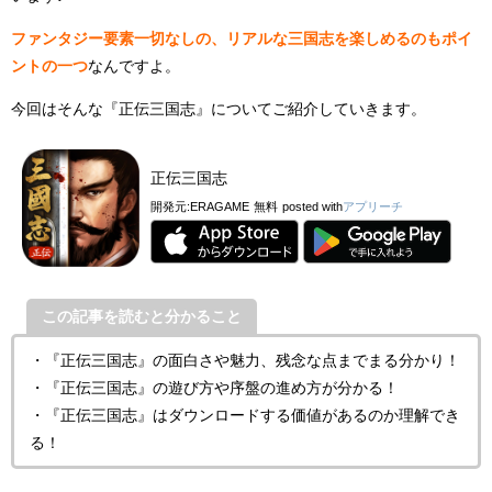
ファンタジー要素一切なしの、リアルな三国志を楽しめるのもポイ
ントの一つ
なんですよ。
今回はそんな『正伝三国志』についてご紹介していきます。
正伝三国志
開発元:
ERAGAME
無料
posted with
アプリーチ
この記事を読むと分かること
・『正伝三国志』の面白さや魅力、残念な点までまる分かり！
・『正伝三国志』の遊び方や序盤の進め方が分かる！
・『正伝三国志』はダウンロードする価値があるのか理解でき
る！