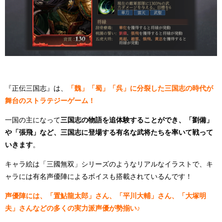
『正伝三国志』は、
「魏」「蜀」「呉」に分裂した三国志の時代が
舞台のストラテジーゲーム！
一国の主になって
三国志の物語を追体験することができ、「劉備」
や「張飛」など、三国志に登場する有名な武将たちを率いて戦って
いきます
。
キャラ絵は「三國無双」シリーズのようなリアルなイラストで、キ
ャラには有名声優陣によるボイスも搭載されているんです！
声優陣には、「置鮎龍太郎」さん、「平川大輔」さん、「大塚明
夫」さんなどの多くの実力派声優が勢揃い♪