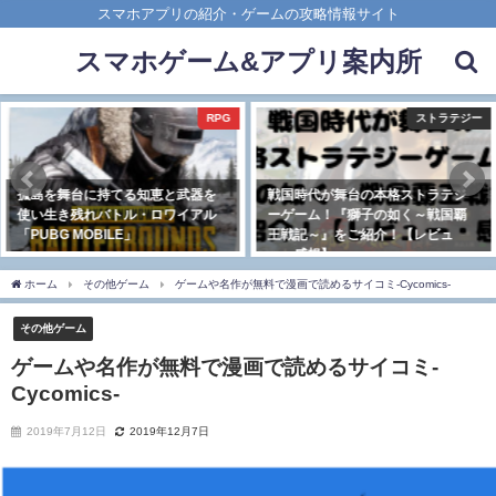
スマホアプリの紹介・ゲームの攻略情報サイト
スマホゲーム&アプリ案内所
RPG
ストラテジー
を舞台に持てる知恵と武器を
戦国時代が舞台の本格ストラテジ
推し
生き残れバトル・ロワイアル
ーゲーム！『獅子の如く～戦国覇
しめる
G MOBILE」
王戦記～』をご紹介！【レビュ
イト
ー・感想】
感想
年3月29日
2021年2月14日
2019
ホーム
その他ゲーム
ゲームや名作が無料で漫画で読めるサイコミ-Cycomics-
その他ゲーム
ゲームや名作が無料で漫画で読めるサイコミ-
Cycomics-
2019年7月12日
2019年12月7日