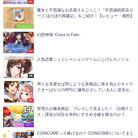
RPG
魔女と不思議なお店屋さんごっこ！『不思議雑貨店ロ
ーズ ほのぼの再建記』をご紹介！【レビュー・感想】
シミュレーション
幻想神域 -Cross to Fate-
RPG
人気恋愛シュミレーションゲームにじげんカノジョ
恋愛
周りを見渡せば同じような装備品に身を包んだキャラ
クターばかりのRPGに嫌気がさしている人に是非おす
すめ「ドラゴンハンターCOOP」
RPG
管理人が徹底検証、プレイして見ました！「白猫テニ
ス」課金が試合を有利にすすめる鍵を握るのか？
スポーツ
COINCOMEって稼げるの？ COINCOMEについてまと