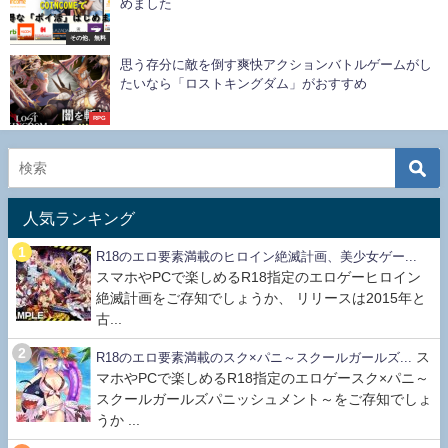
めました
その他、無料
思う存分に敵を倒す爽快アクションバトルゲームがし
たいなら「ロストキングダム」がおすすめ
RPG
人気ランキング
R18のエロ要素満載のヒロイン絶滅計画、美少女ゲー...
スマホやPCで楽しめるR18指定のエロゲーヒロイン
絶滅計画をご存知でしょうか、 リリースは2015年と
古...
ス
R18のエロ要素満載のスク×パニ～スクールガールズ...
マホやPCで楽しめるR18指定のエロゲースク×パニ～
スクールガールズパニッシュメント～をご存知でしょ
うか ...