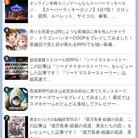
オンライン本格カジノゲームならスーパーラッキーカ
【スーパーラッキーカジノ】1台7役！ スロッ
ジ...
ト、競馬、ルーレット、サイコロ、麻雀、...
周りを見渡せば同じような装備品に身を包んだキャラ
ドラゴンハンターCOOPをプレイしてみました！
ク...
装備品で見た目が変わるRPGでも強い装備...
超高速横スクロール型RPG！『ソードマスターストー...
この記事は『ソードマスターストーリー』をレビュー
した記事です！ 『ソードマスターストーリー』は、
超高速で...
育成系RPG好きは必見自分好みに育てたモンスターで...
サマナーズウォーをプレイしてみました！ 最近では
スマホゲームがどんどん進化してテレビゲー...
こ
美女だらけの金融経営SLG！『億万長者-総裁の花道...
の記事は『億万長者-総裁の花道、美女たちの恋-』を
レビューした記事です！ 『億万長者-総裁の花道、美